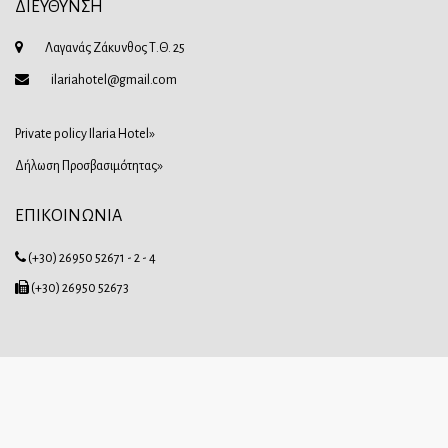
ΔΙΕΥΘΥΝΣΗ
Λαγανάς Ζάκυνθος Τ.Θ. 25
ilariahotel@gmail.com
Private policy Ilaria Hotel»
Δήλωση Προσβασιμότητας»
ΕΠΙΚΟΙΝΩΝΙΑ
(+30) 26950 52671 - 2 - 4
(+30) 26950 52673
Follow us on social media
Tripadvisor
Facebook
© 2020 Ilaria Hotel