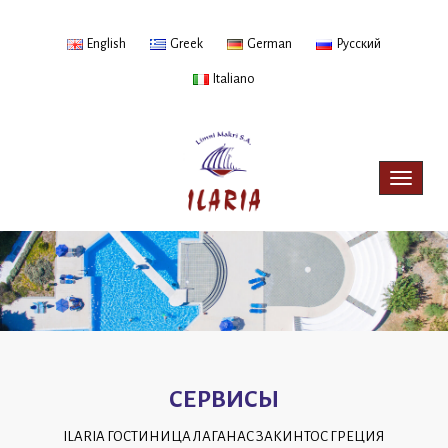
English
Greek
German
Русский
Italiano
Toggle
navigat
СЕРВИСЫ
ILARIA ГОСТИНИЦА ЛАГАНАС ЗАКИНТОС ГРЕЦИЯ